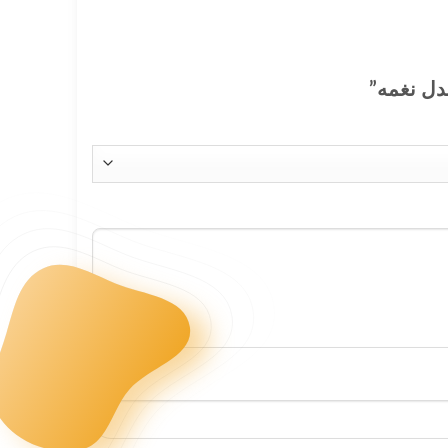
دل نغمه”