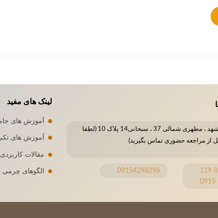
لینک های مفید
ا
آموزش های جام
مشهد ، مطهری شمالی 37 ، سبحانی14 پلاک 10 (لطفا
آموزش های تکی
ل از مراجعه حضوری تماس بگیرید)
مقالات کاربردی
09154298296
8296 119
الگوهای چرمی
0915