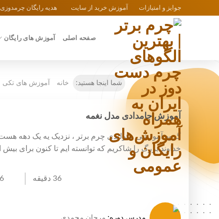
Ski
جوایز و امتیازات
آموزش خرید از سایت
هدیه رایگان چرمدوزی
t
conten
صفحه اصلی
آموزش های رایگان
شما اینجا هستید:
خانه
آموزش های تکی
آموزش جامدادی مدل نغمه
گروه آموزشی و تولیدی چرم برتر ، نزدیک یه یک دهه هست
خداوند بزرگ را شاکریم که توانسته ایم تا کنون برای بیش از 5000 بانو خانه دار اشتغال ایجاد کن
36 دقیقه
6 فایل دانلو
..........
..........
مدرس دوره:
مرجان محمدی