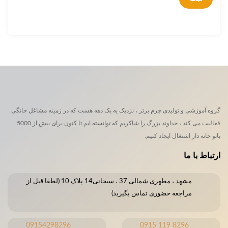
گروه آموزشی و تولیدی چرم برتر ، نزدیک یه یک دهه هست که در زمینه مشاغل خانگی
فعالیت می کند ، خداوند بزرگ را شاکریم که توانسته ایم تا کنون برای بیش از 5000
بانو خانه دار اشتغال ایجاد کنیم.
ارتباط با ما
مشهد ، مطهری شمالی 37 ، سبحانی14 پلاک 10 (لطفا قبل از
مراجعه حضوری تماس بگیرید)
09154298296
8296 119 0915