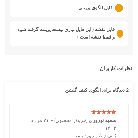
لطفا ابتدا وارد
حساب کاربری
خود شوید
فایل الگوی پرینتی
لطفا ابتدا وارد
حساب کاربری
خود شوید
فایل نقشه ( این فایل نیازی نیست پرینت گرفته شود
و فقط نقشه است )
لطفا ابتدا وارد
حساب کاربری
خود شوید
نظرات کاربران
2 دیدگاه برای
الگوی کیف گلشن
امتیاز
5
از
سمیه نوروزی
(خریدار محصول)
–
۲۱ مرداد
5
۱۴۰۲
کیف زیبا و مورد پسند