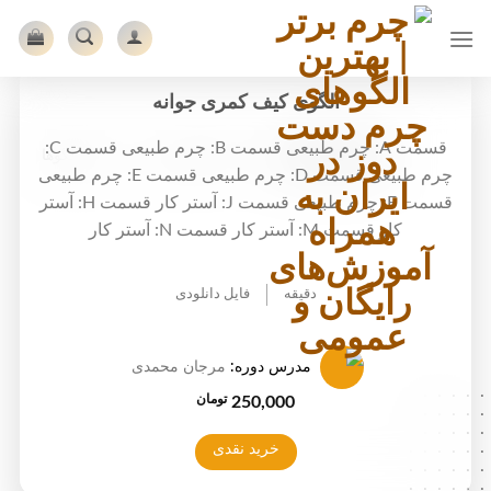
Ski
t
conten
الگوی کیف کمری جوانه
قسمت A: چرم طبیعی قسمت B: چرم طبیعی قسمت C:
شما اینجا هستید:
خانه
الگوهای چرمی
سایر الگوها
چرم طبیعی قسمت D: چرم طبیعی قسمت E: چرم طبیعی
قسمت F: چرم طبیعی قسمت J: آستر کار قسمت H: آستر
کار قسمت M: آستر کار قسمت N: آستر کار
دقیقه
فایل دانلودی
مدرس دوره:
مرجان محمدی
.....
تومان
250,000
.....
.....
.....
خرید نقدی
.....
.....