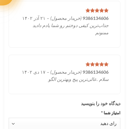
امتیاز
5
از
9386134606
(خریدار محصول)
–
۲۱ آذر ۱۴۰۲
5
جذاب‌ترین کیفی دوختم رو شما یادم دادید
ممنونم
امتیاز
5
از
9386134606
(خریدار محصول)
–
۱۷ دی ۱۴۰۲
5
سلام .عالی‌ترین پیج وبهترین الگو
دیدگاه خود را بنویسید
امتیاز شما
*