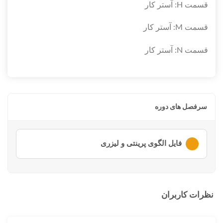
قسمت H: آستر کار
قسمت M: آستر کار
قسمت N: آستر کار
سرفصل های دوره
فایل الگوی پرینتی و لیزری
لطفا ابتدا وارد
حساب کاربری
خود شوید
نظرات کاربران