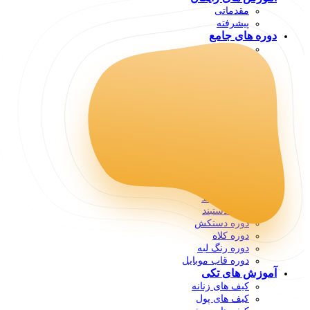
مقدماتی
پیشرفته
دوره های جامع
دوره مقدماتی
کیف های اداری
کیف های زنانه ۱
کیف های زنانه ۲
کیف های زنانه ۳
کیف های کمری
کیف های دورزیپ
کیف های کوله
کیف های عینک
دوره چوب و چرم
دوره صندل ها
دوره جامدادی
دوره کمربند
دوره دستبند
دوره دستکش
دوره کلاه
دوره رنگ لبه
دوره قاب موبایل
آموزش های تکی
کیف های زنانه
کیف های پول