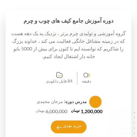
دوره آموزش جامع کیف های چوب و چرم
گروه آموزشی و تولیدی چرم برتر ، نزدیک یه یک دهه هست
شما اینجا هستید:
خانه
دوره های آموزشی
که در زمینه مشاغل خانگی فعالیت می کند ، خداوند بزرگ
را شاکریم که توانسته ایم تا کنون برای بیش از 5000 بانو
خانه دار اشتغال ایجاد کنیم.
دقیقه
84 فایل دانلودی
مدرس دوره:
مرجان محمدی
.....
تومان
تومان
قیمت
قیمت
6,000,000
1,200,000
.....
فعلی
اصلی
.....
خرید نقدی
6,000,000 تومان
1,200,000 تومان
.....
.....
بود.
است.