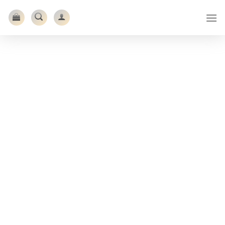
Ski
t
conten