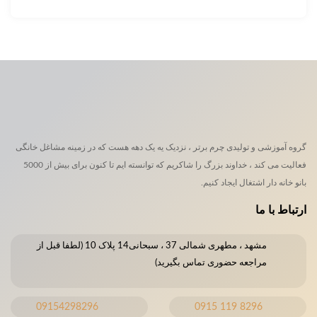
گروه آموزشی و تولیدی چرم برتر ، نزدیک یه یک دهه هست که در زمینه مشاغل خانگی
فعالیت می کند ، خداوند بزرگ را شاکریم که توانسته ایم تا کنون برای بیش از 5000
بانو خانه دار اشتغال ایجاد کنیم.
ارتباط با ما
مشهد ، مطهری شمالی 37 ، سبحانی14 پلاک 10 (لطفا قبل از
مراجعه حضوری تماس بگیرید)
09154298296
8296 119 0915