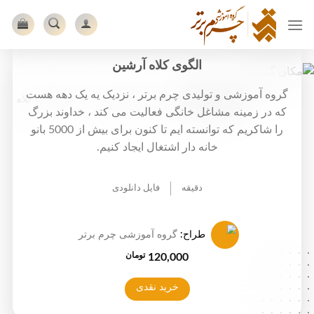
Ski
t
conten
الگوی کلاه آرشین
گروه آموزشی و تولیدی چرم برتر ، نزدیک یه یک دهه هست
شما اینجا هستید:
خانه
الگوهای چرمی
الگو دوره کلاه
که در زمینه مشاغل خانگی فعالیت می کند ، خداوند بزرگ
را شاکریم که توانسته ایم تا کنون برای بیش از 5000 بانو
خانه دار اشتغال ایجاد کنیم.
دقیقه
فایل دانلودی
طراح:
گروه آموزشی چرم برتر
.....
تومان
120,000
.....
.....
.....
خرید نقدی
.....
.....