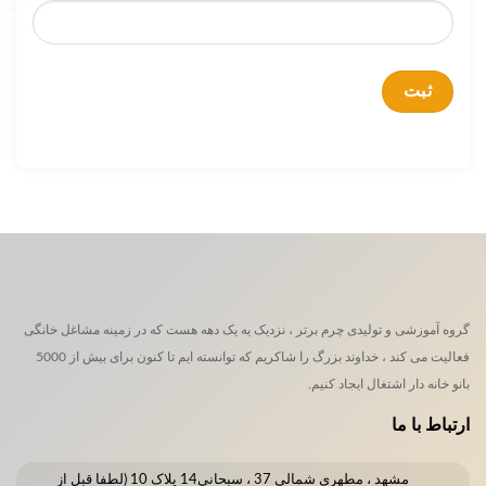
گروه آموزشی و تولیدی چرم برتر ، نزدیک یه یک دهه هست که در زمینه مشاغل خانگی
فعالیت می کند ، خداوند بزرگ را شاکریم که توانسته ایم تا کنون برای بیش از 5000
بانو خانه دار اشتغال ایجاد کنیم.
ارتباط با ما
مشهد ، مطهری شمالی 37 ، سبحانی14 پلاک 10 (لطفا قبل از