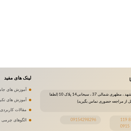
لینک های مفید
ا
آموزش های جام
مشهد ، مطهری شمالی 37 ، سبحانی14 پلاک 10 (لطفا
آموزش های تکی
ل از مراجعه حضوری تماس بگیرید)
مقالات کاربردی
09154298296
8296 119
الگوهای چرمی
0915