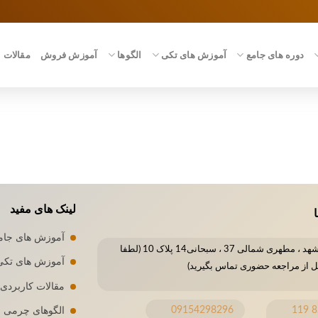
دوره های جامع
آموزش های تکی
الگوها
آموزش فروش
مقالات
لینک های مفید
ا
آموزش های جام
مشهد ، مطهری شمالی 37 ، سبحانی14 پلاک 10 (لطفا
آموزش های تکی
ل از مراجعه حضوری تماس بگیرید)
مقالات کاربردی
09154298296
8296 119
الگوهای چرمی