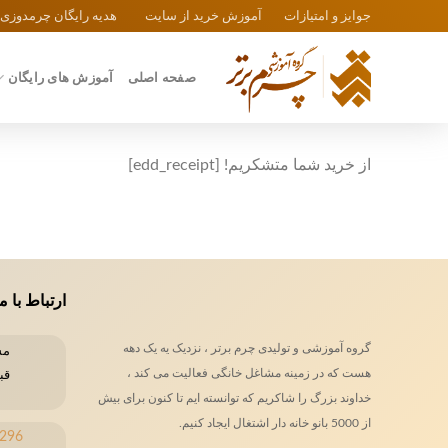
Ski
جوایز و امتیازات
آموزش خرید از سایت
هدیه رایگان چرمدوزی
t
conten
صفحه اصلی
آموزش های رایگان
از خرید شما متشکریم! [edd_receipt]
ارتباط با م
گروه آموزشی و تولیدی چرم برتر ، نزدیک یه یک دهه
هست که در زمینه مشاغل خانگی فعالیت می کند ،
قب
خداوند بزرگ را شاکریم که توانسته ایم تا کنون برای بیش
از 5000 بانو خانه دار اشتغال ایجاد کنیم.