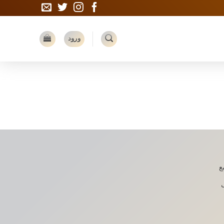
ورود
ع